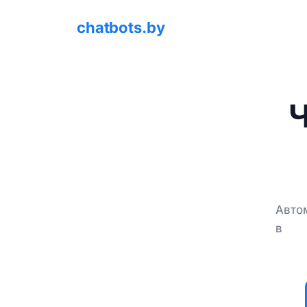
chatbots.by
Ч
Авто
в 