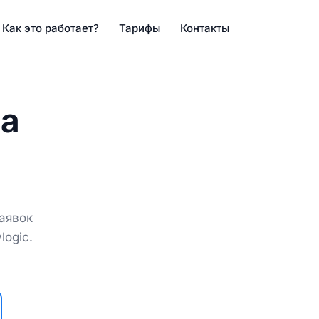
Как это работает?
Тарифы
Контакты
са
аявок
ic.
M