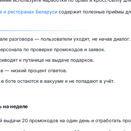
ями используйте наработки по upsell и кросс‑селлу для
афе и ресторанах Беларуси
содержит полезные приёмы для
ле разговора — пользователи уходят, не начав диалог.
персонала по проверке промокодов и заявок.
риводят к путанице на выдаче подарков.
 — низкий процент ответов.
в боте остаются в вакууме и не попадают в учёт.
ь на неделе
й выдачи 20 промокодов на один день и отработать про