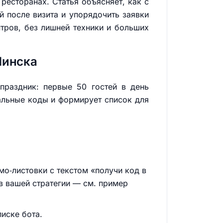
ресторанах. Статья объясняет, как с
 после визита и упорядочить заявки
тров, без лишней техники и больших
Минска
праздник: первые 50 гостей в день
кальные коды и формирует список для
мо‑листовки с текстом «получи код в
в вашей стратегии — см. пример
писке бота.