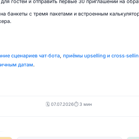
для гостей и отправить первые 30 приглашений на обра
на банкеты с тремя пакетами и встроенным калькулято
жера.
ание сценариев чат‑бота
,
приёмы upselling и cross‑selli
ничным датам
.
🗓️ 07.07.2026
⏱ 3 мин