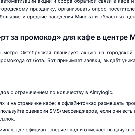
 автоматизации акций и сбора обратной связи в кафе и 
ородскому празднику, организовать опрос посетителей
ебольшие и средние заведения Минска и областных цен
т за промокод» для кафе в центре 
 метро Октябрьская планирует акцию на городской 
ромокода от бота. Бот принимает заявки, выдаёт уни
ов с ограничением по количеству в Aimylogic.
ях и на страничке кафе; в офлайн‑точках размещать про
пользуйте сценарии SMS/мессенджеров, если они есть 
сылок.
минал, где официант сверяет код и отмечает выдачу в с