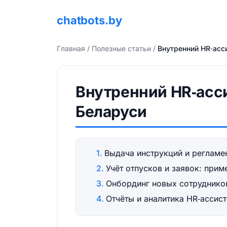
chatbots.by
Главная
/
Полезные статьи
/
Внутренний HR‑асси
Внутренний HR‑асси
Беларуси
Выдача инструкций и регламе
Учёт отпусков и заявок: при
Онбординг новых сотруднико
Отчёты и аналитика HR‑ассис