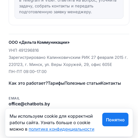
задачу, собрать контакты и передать
подготовленную заявку менеджеру.
ООО «Дельта Коммуникации»
УНП
491296816
Зарегистрировано Калинковичским РИК 27 февраля 2015 г.
220123
,
г. Минск
,
ул. Веры Хоружей, 29, офис 605Е
ПН-ПТ 09:00–17:00
Как это работает?
Тарифы
Полезные статьи
Контакты
EMAIL
office@chatbots.by
ТЕЛ.
+375 (29) 341 00 43
Мы используем cookie для корректной
Понятно
Политика конфиденциальности
работы сайта. Узнать больше о cookie
можно в
политике конфиденциальности