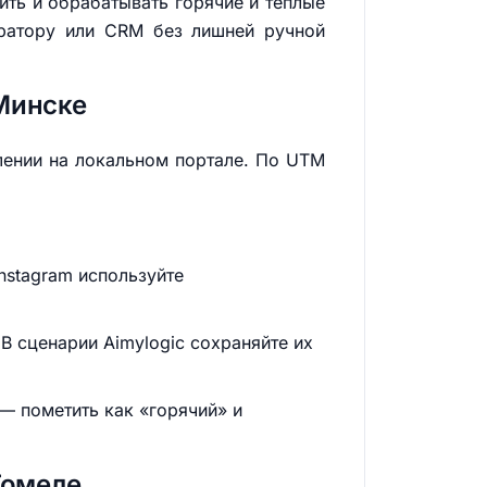
ить и обрабатывать горячие и тёплые
ператору или CRM без лишней ручной
Минске
влении на локальном портале. По UTM
nstagram используйте
 В сценарии Aimylogic сохраняйте их
 — пометить как «горячий» и
Гомеле