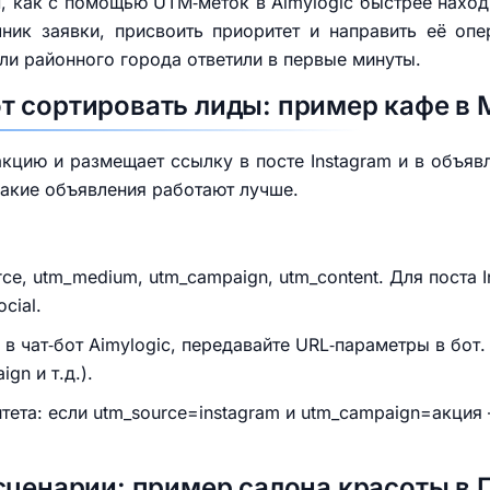
, как с помощью UTM‑меток в Aimylogic быстрее наход
чник заявки, присвоить приоритет и направить её о
ли районного города ответили в первые минуты.
 сортировать лиды: пример кафе в 
кцию и размещает ссылку в посте Instagram и в объя
какие объявления работают лучше.
e, utm_medium, utm_campaign, utm_content. Для поста I
cial.
 в чат‑бот Aimylogic, передавайте URL‑параметры в бот.
gn и т.д.).
тета: если utm_source=instagram и utm_campaign=акция
сценарии: пример салона красоты в 