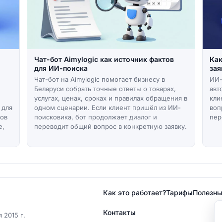
Чат-бот Aimylogic как источник фактов
Как
для ИИ-поиска
зая
Чат-бот на Aimylogic помогает бизнесу в
ИИ-
Беларуси собрать точные ответы о товарах,
авт
услугах, ценах, сроках и правилах обращения в
кли
 для
одном сценарии. Если клиент пришёл из ИИ-
воп
нов
поисковика, бот продолжает диалог и
пер
е,
переводит общий вопрос в конкретную заявку.
Как это работает?
Тарифы
Полезны
Контакты
 2015 г.