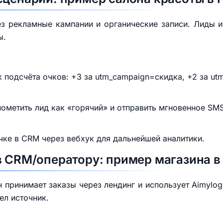
ез рекламные кампании и органические записи. Лиды 
ы.
 подсчёта очков: +3 за utm_campaign=скидка, +2 за utm
метить лид как «горячий» и отправить мгновенное SMS
чке в CRM через вебхук для дальнейшей аналитики.
в CRM/оператору: пример магазина в
 принимает заказы через лендинг и использует Aimylog
ел источник.