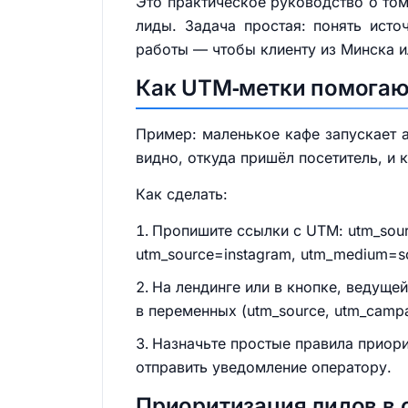
Это практическое руководство о том
лиды. Задача простая: понять исто
работы — чтобы клиенту из Минска и
Как UTM‑метки помогают
Пример: маленькое кафе запускает а
видно, откуда пришёл посетитель, и 
Как сделать:
Пропишите ссылки с UTM: utm_sourc
utm_source=instagram, utm_medium=so
На лендинге или в кнопке, ведущей
в переменных (utm_source, utm_campai
Назначьте простые правила приори
отправить уведомление оператору.
Приоритизация лидов в 