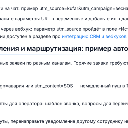
и на чат: пример utm_source=kufar&utm_campaign=весна
храните параметры URL в переменные и добавьте их в да
через вебхук: параметр utm_source пройдёт в поле «Ис
ии доступен в разделе про
интеграцию CRM и вебхуков 
ения и маршрутизация: пример авто
ные заявки по разным каналам. Горячие заявки требуют
ign=авария или utm_content=SOS — немедленный пуш в
пты для оператора: шаблон звонка, вопросы для перви
нуты, перенаправьте уведомление другому сотруднику и